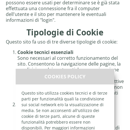
possono essere usati per determinare se è già stata
effettuata una connessione fra il computer
dell'utente e il sito per mantenere le eventuali
informazioni di "login".
Tipologie di Cookie
Questo sito fa uso di tre diverse tipologie di cookie:
Cookie tecnici essenziali
Sono necessari al corretto funzionamento del
sito. Consentono la navigazione delle pagine, la
condivisione dei contenuti, la memorizzazione
delle credenziali di accesso per rendere più
COOKIES POLICY
rapido l'ingresso nel sito e per mantenerle attive
durante la navigazione. Senza questi cookie non
potremmo fornire i servizi per i quali gli utenti
Questo sito utilizza cookies tecnici e di terze
accedono al sito.
parti per funzionalità quali la condivisione
Cookie statistici e prestazionali
sui social network e/o la visualizzazione di
Permettono di conoscere in che modo i
media. Se non acconsenti all'utilizzo dei
visitatori utilizzano il sito. Ad esempio,
cookie di terze parti, alcune di queste
consentono di censire le pagine visitate, o di
funzionalità potrebbero essere non
registare il numero di visitatori e la modalità di
disponibili. Per maggiori informazioni