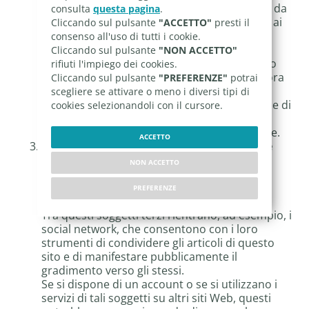
arrivo sul sito. Tutte le informazioni raccolte da
consulta
questa pagina
.
questi cookie sono anonime e non collegate ai
Cliccando sul pulsante
"ACCETTO"
presti il
dati personali dell'utente.
consenso all'uso di tutti i cookie.
Per eseguire queste è possibile che il sito
Cliccando sul pulsante
"NON ACCETTO"
implementi servizi di terze parti, che trattano
rifiuti l'impiego dei cookies.
comunque i dati in modalità anonima. Qualora
Cliccando sul pulsante
"PREFERENZE"
potrai
siano presenti servizi non completamente
scegliere se attivare o meno i diversi tipi di
anonimizzati, questi sono elencati tra i cookie di
cookies selezionandoli con il cursore.
terze parti per i quali è possibile negare il
consenso, a garanzia della privacy dell'utente.
ACCETTO
Cookie funzionali e di profilazione di terze
parti
NON ACCETTO
In questa categoria sono compresi cookie
erogati da soggetti terzi non direttamente
PREFERENZE
controllati o controllabili da Enzo Gravina.
Tra questi soggetti terzi rientrano, ad esempio, i
social network, che consentono con i loro
strumenti di condividere gli articoli di questo
sito e di manifestare pubblicamente il
gradimento verso gli stessi.
Se si dispone di un account o se si utilizzano i
servizi di tali soggetti su altri siti Web, questi