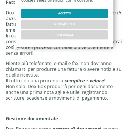
cookies selezionandoli con il cursore.
Fattura elettronica
Dox-Box permette di
gestire facilmente il processo di
ACCETTO
fatturazione
dei clienti e potrai abilitarli alla
fatturazione rendendoli autonomi, oppure potrai
NON ACCETTO
emettere le fatture per conto loro.
In ciascun caso avrai sempre disponibile la
PREFERENZE
consultazione dei documenti emessi e ricevuti: potrai
così gestire i processi contabili più velocemente e
senza errori!
Niente più telefonate, e-mail e fax: non dovranno
chiamarti per produrre una fattura o avere notizie su
quelle ricevute.
Il tutto con una procedura
semplice
e
veloce
!
Non solo: Dox-Box produrrà per ogni documento
anche una prima nota agile e utile, registrando
scritture, scadenze e movimenti di pagamento.
Gestione documentale