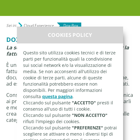
Sei in:
Cloud Experience
Dox-Box
COOKIES POLICY
DOX-BOX
La soluzione per la gestione documentale e per la
Questo sito utilizza cookies tecnici e di terze
fatturazione
parti per funzionalità quali la condivisione
È una soluzione agile e collaborativa per la
sui social network e/o la visualizzazione di
fatturazione elettronica e la condivisione
media. Se non acconsenti all'utilizzo dei
documentale tra commercialisti e clienti, così come,
cookie di terze parti, alcune di queste
ad esempio, tra associazioni di categoria e associati.
funzionalità potrebbero essere non
disponibili. Per maggiori informazioni
Consente di dare accesso alla fatturazione elettronica
consulta
questa pagina
.
ai propri target, di archiviare documenti, organizzarli
Cliccando sul pulsante
"ACCETTO"
presti il
e metterli a disposizione dei clienti; permette di
consenso all'uso di tutti i cookie.
creare news, comunicazioni e avvisi e indirizzarli alle
Cliccando sul pulsante
"NON ACCETTO"
categorie opportune.
rifiuti l'impiego dei cookies.
Cliccando sul pulsante
"PREFERENZE"
potrai
scegliere se attivare o meno i diversi tipi di